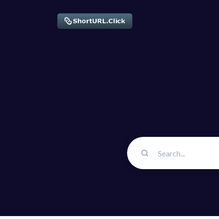
Løsninger
QR-kode
Tilpassbar
Biosider
Konverter 