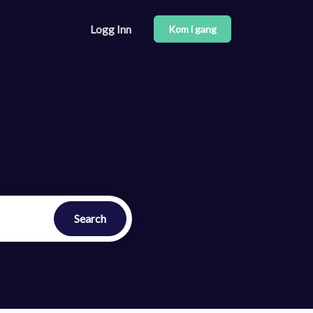
Logg Inn
Kom i gang
 du bruker vår API
nter
Search