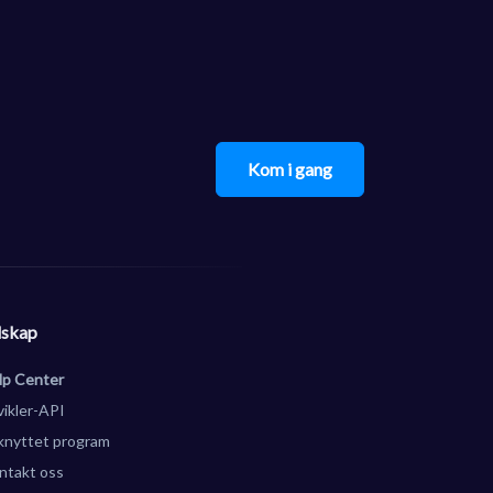
Kom i gang
lskap
lp Center
vikler-API
lknyttet program
ntakt oss