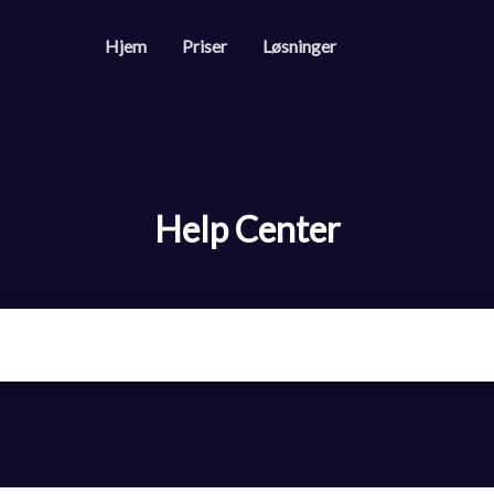
Hjem
Priser
Løsninger
Ressurser
Utvikler-API
r
Veiledning om hvordan
e og sporbare QR-koder
Help Center
Help Center
Check out our help ce
følgerne dine på sosiale medier