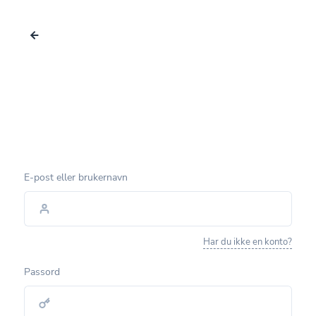
E-post eller brukernavn
Har du ikke en konto?
Passord