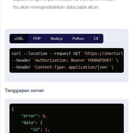
itu akan mengembalikan data pada akun.
cURL
PHP
Node.js
Python
C#
curl --location --request GET 
'https://shorturl.cli
--header 
'Authorization: Bearer YOURAPIKEY'
 \

--header 
'Content-Type: application/json'
Tanggapan server
{
"error"
:
0
,
"data"
:
{
"id"
:
1
,