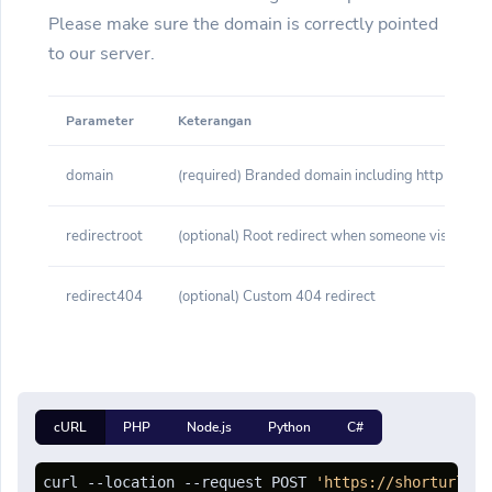
Please make sure the domain is correctly pointed
to our server.
Parameter
Keterangan
domain
(required) Branded domain including http or http
redirectroot
(optional) Root redirect when someone visits yo
redirect404
(optional) Custom 404 redirect
cURL
PHP
Node.js
Python
C#
curl --location --request POST 
'https://shorturl.cl