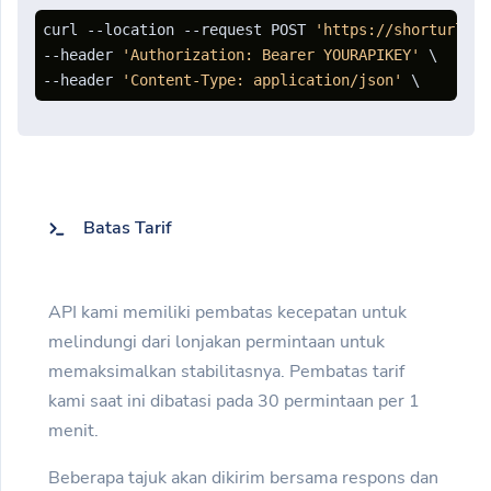
curl --location --request POST 
'https://shorturl.cl
--header 
'Authorization: Bearer YOURAPIKEY'
 \

--header 
'Content-Type: application/json'
 \ 
Batas Tarif
API kami memiliki pembatas kecepatan untuk
melindungi dari lonjakan permintaan untuk
memaksimalkan stabilitasnya. Pembatas tarif
kami saat ini dibatasi pada 30 permintaan per 1
menit.
Beberapa tajuk akan dikirim bersama respons dan