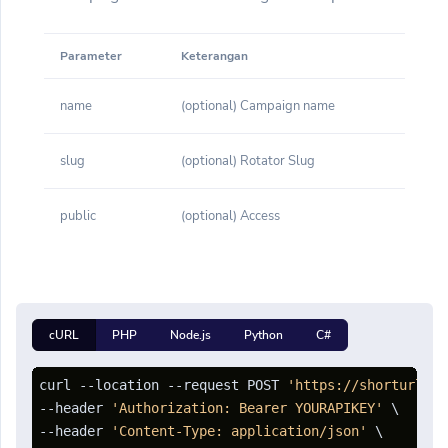
Parameter
Keterangan
name
(optional) Campaign name
slug
(optional) Rotator Slug
public
(optional) Access
cURL
PHP
Node.js
Python
C#
curl --location --request POST 
'https://shorturl.cl
--header 
'Authorization: Bearer YOURAPIKEY'
 \

--header 
'Content-Type: application/json'
 \
