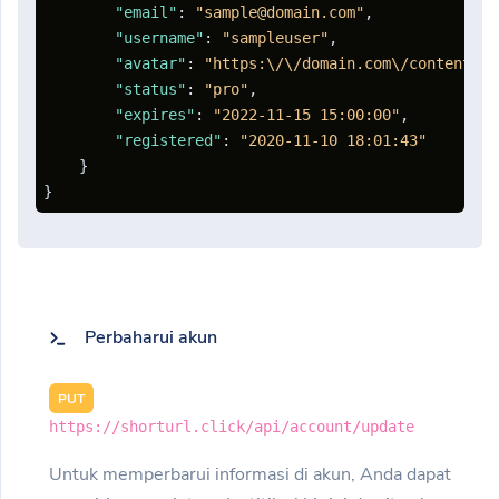
"email"
:
"sample@domain.com"
,
"username"
:
"sampleuser"
,
"avatar"
:
"https:\/\/domain.com\/content\/a
"status"
:
"pro"
,
"expires"
:
"2022-11-15 15:00:00"
,
"registered"
:
"2020-11-10 18:01:43"
}
}
Perbaharui akun
PUT
https://shorturl.click/api/account/update
Untuk memperbarui informasi di akun, Anda dapat