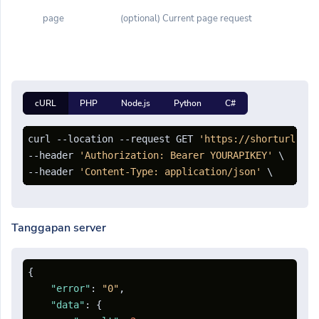
page
(optional) Current page request
cURL
PHP
Node.js
Python
C#
curl --location --request GET 
'https://shorturl.cli
--header 
'Authorization: Bearer YOURAPIKEY'
 \

--header 
'Content-Type: application/json'
Tanggapan server
{
"error"
:
"0"
,
"data"
:
{