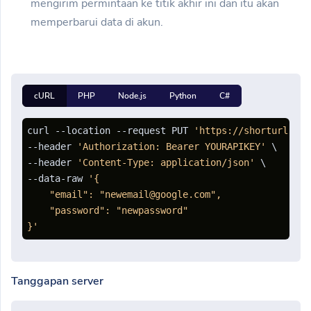
mengirim permintaan ke titik akhir ini dan itu akan
memperbarui data di akun.
cURL
PHP
Node.js
Python
C#
curl --location --request PUT 
'https://shorturl.cli
--header 
'Authorization: Bearer YOURAPIKEY'
 \

--header 
'Content-Type: application/json'
 \

--data-raw 
'{

    "email": "newemail@google.com",

    "password": "newpassword"

}'
Tanggapan server