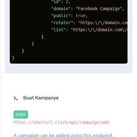
"id"
:
2
,
"domain"
:
"Facebook Campaign"
,
"public"
:
true
,
"rotator"
:
"https:\/\/domain.com\/r
"list"
:
"https:\/\/domain.com\/u\/a
}
]
}
}
Buat Kampanye
POST
https://shorturl.click/api/campaign/add
A campaign can be added using this endpoint.