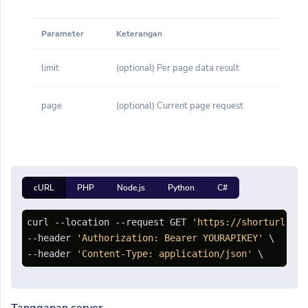
Parameter
Keterangan
limit
(optional) Per page data result
page
(optional) Current page request
cURL
PHP
Node.js
Python
C#
curl --location --request GET 
'https://shorturl.cli
--header 
'Authorization: Bearer YOURAPIKEY'
 \

--header 
'Content-Type: application/json'