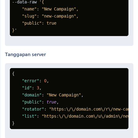
--data-raw 
'{

    "name": "New Campaign",

    "slug": "new-campaign",

    "public": true

}'
Tanggapan server
{
"error"
:
0
,
"id"
:
3
,
"domain"
:
"New Campaign"
,
"public"
:
true
,
"rotator"
:
"https:\/\/domain.com\/r\/new-campai
"list"
:
"https:\/\/domain.com\/u\/admin\/new-ca
}