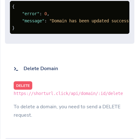
{
"error"
:
0
,
"message"
:
"Domain has been updated successfull
}
Delete Domain
DELETE
https://shorturl.click/api/domain/:id/delete
To delete a domain, you need to send a DELETE
request.