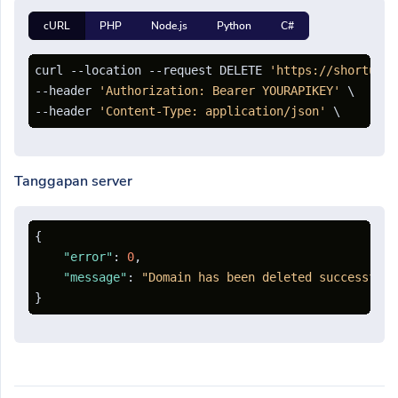
cURL
PHP
Node.js
Python
C#
curl --location --request DELETE 
'https://shorturl.
--header 
'Authorization: Bearer YOURAPIKEY'
 \

--header 
'Content-Type: application/json'
Tanggapan server
{
"error"
:
0
,
"message"
:
"Domain has been deleted successfull
}