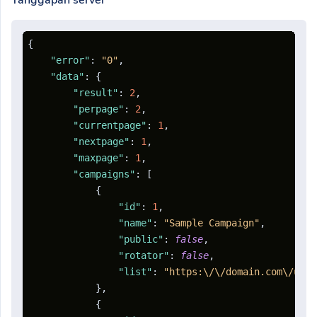
Tanggapan server
{
"error"
:
"0"
,
"data"
:
{
"result"
:
2
,
"perpage"
:
2
,
"currentpage"
:
1
,
"nextpage"
:
1
,
"maxpage"
:
1
,
"campaigns"
:
[
{
"id"
:
1
,
"name"
:
"Sample Campaign"
,
"public"
:
false
,
"rotator"
:
false
,
"list"
:
"https:\/\/domain.com\/u\/a
}
,
{