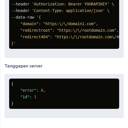
--header 
'Authorization: Bearer YOURAPIKEY'
 \

--header 
'Content-Type: application/json'
 \

--data-raw 
'{

    "domain": "https:\/\/domain1.com",

    "redirectroot": "https:\/\/rootdomain.com",

    "redirect404": "https:\/\/rootdomain.com\/404"

}'
Tanggapan server
{
"error"
:
0
,
"id"
:
1
}