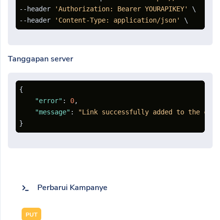
--header 
'Authorization: Bearer YOURAPIKEY'
 \

--header 
'Content-Type: application/json'
Tanggapan server
{
"error"
:
0
,
"message"
:
"Link successfully added to the camp
}
Perbarui Kampanye
PUT