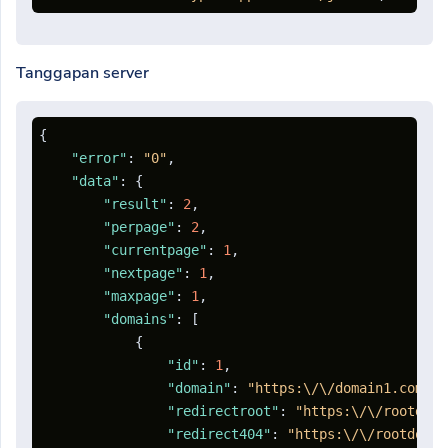
Tanggapan server
{
"error"
:
"0"
,
"data"
:
{
"result"
:
2
,
"perpage"
:
2
,
"currentpage"
:
1
,
"nextpage"
:
1
,
"maxpage"
:
1
,
"domains"
:
[
{
"id"
:
1
,
"domain"
:
"https:\/\/domain1.com"
,
"redirectroot"
:
"https:\/\/rootdoma
"redirect404"
:
"https:\/\/rootdomai