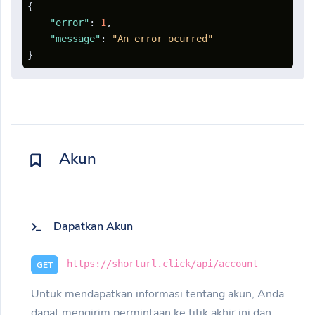
{
"error"
:
1
,
"message"
:
"An error ocurred"
}
Akun
Dapatkan Akun
https://shorturl.click/api/account
GET
Untuk mendapatkan informasi tentang akun, Anda
dapat mengirim permintaan ke titik akhir ini dan