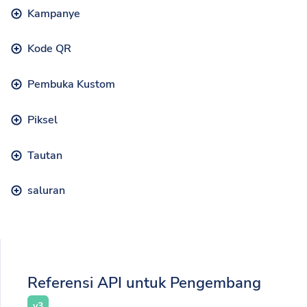
Kampanye
Kode QR
Pembuka Kustom
Piksel
Tautan
saluran
Referensi API untuk Pengembang
v3