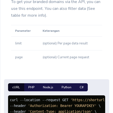
To get your branded domains via the API, you can
use this endpoint. You can also filter data (See
table for more info).
Parameter
Keterangan
limit
(optional) Per page data result
page
(optional) Current page request
cURL
PHP
Node.js
Python
C#
curl --location --request GET 
'https://shorturl.cli
--header 
'Authorization: Bearer YOURAPIKEY'
 \

--header 
'Content-Type: application/json'