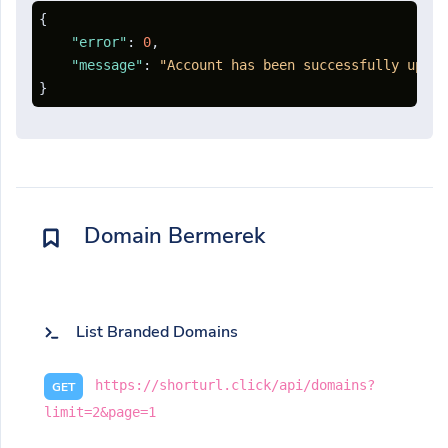
{
"error"
:
0
,
"message"
:
"Account has been successfully updat
}
Domain Bermerek
List Branded Domains
https://shorturl.click/api/domains?
GET
limit=2&page=1