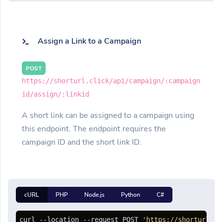
Assign a Link to a Campaign
POST
https://shorturl.click/api/campaign/:campaign
id/assign/:linkid
A short link can be assigned to a campaign using
this endpoint. The endpoint requires the
campaign ID and the short link ID.
cURL
PHP
Node.js
Python
C#
curl --location --request POST 
'https://shorturl.cl