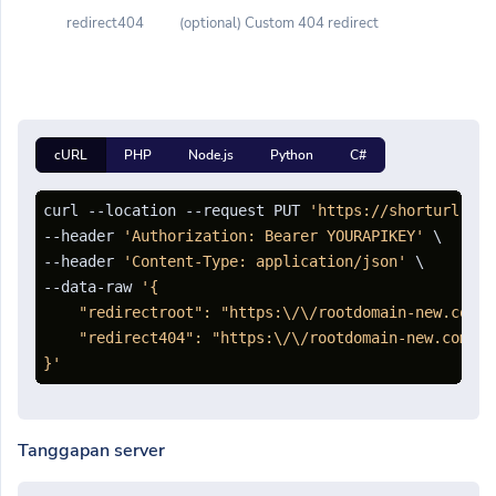
redirect404
(optional) Custom 404 redirect
cURL
PHP
Node.js
Python
C#
curl --location --request PUT 
'https://shorturl.cli
--header 
'Authorization: Bearer YOURAPIKEY'
 \

--header 
'Content-Type: application/json'
 \

--data-raw 
'{

    "redirectroot": "https:\/\/rootdomain-new.com",

    "redirect404": "https:\/\/rootdomain-new.com\/40
}'
Tanggapan server