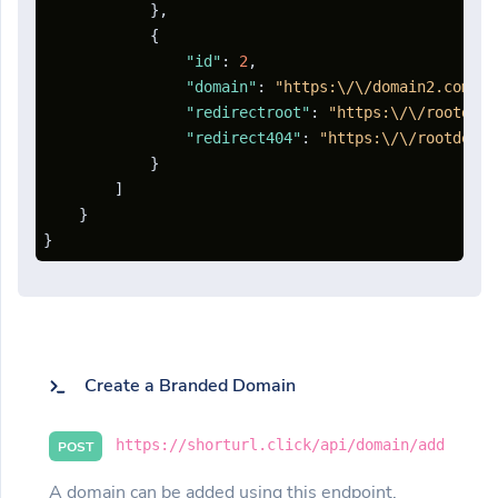
}
,
{
"id"
:
2
,
"domain"
:
"https:\/\/domain2.com"
,
"redirectroot"
:
"https:\/\/rootdoma
"redirect404"
:
"https:\/\/rootdomai
}
]
}
}
Create a Branded Domain
https://shorturl.click/api/domain/add
POST
A domain can be added using this endpoint.