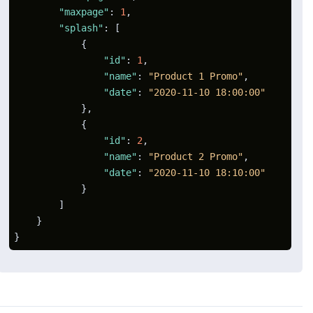
"maxpage"
:
1
,
"splash"
:
[
{
"id"
:
1
,
"name"
:
"Product 1 Promo"
,
"date"
:
"2020-11-10 18:00:00"
}
,
{
"id"
:
2
,
"name"
:
"Product 2 Promo"
,
"date"
:
"2020-11-10 18:10:00"
}
]
}
}