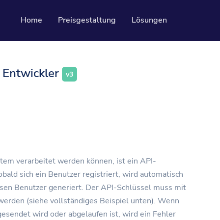
Home
Preisgestaltung
Lösungen
ngen
Ressourcen
 Entwickler
v3
Entwickler-AP
Codes
Leitfaden zur V
ssbare und verfolgbare QR-Codes
Hilfezentrum
Seiten
Schauen Sie sich
rtieren Sie Ihre Social-Media-Follower
em verarbeitet werden können, ist ein API-
obald sich ein Benutzer registriert, wird automatisch
esen Benutzer generiert. Der API-Schlüssel muss mit
werden (siehe vollständiges Beispiel unten). Wenn
gesendet wird oder abgelaufen ist, wird ein Fehler