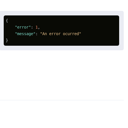
{
"error"
:
1
,
"message"
:
"An error ocurred"
}