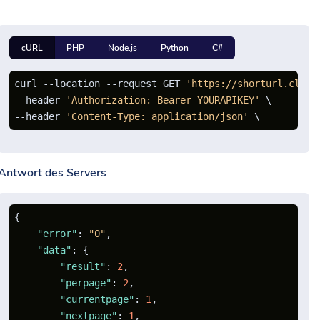
cURL
PHP
Node.js
Python
C#
curl --location --request GET 
'https://shorturl.click
--header 
'Authorization: Bearer YOURAPIKEY'
 \

--header 
'Content-Type: application/json'
Antwort des Servers
{
"error"
:
"0"
,
"data"
:
{
"result"
:
2
,
"perpage"
:
2
,
"currentpage"
:
1
,
"nextpage"
:
1
,