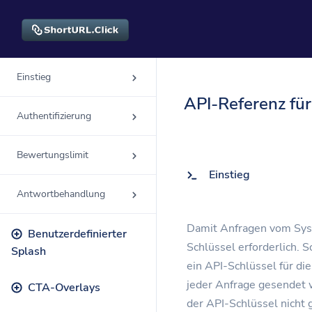
Einstieg
Lösu
API-Referenz für
QR-
Authentifizierung
Anpa
Bewertungslimit
Bio-
Einstieg
Konve
Antwortbehandlung
Damit Anfragen vom Syst
Benutzerdefinierter
Schlüssel erforderlich. S
Splash
ein API-Schlüssel für di
jeder Anfrage gesendet 
CTA-Overlays
der API-Schlüssel nicht 