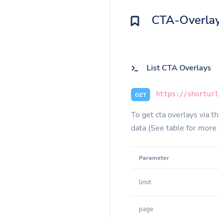
CTA-Overla
List CTA Overlays
https://shorturl
GET
To get cta overlays via th
data (See table for more 
Parameter
limit
page