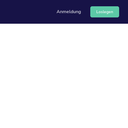
Anmeldung
Loslegen
I
erwendung unserer API
 unser Hilfecenter an