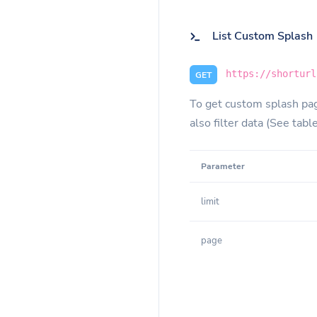
List Custom Splash
https://shorturl
GET
To get custom splash pag
also filter data (See tabl
Parameter
limit
page