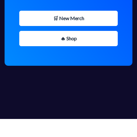
🛒 New Merch
🔥 Shop